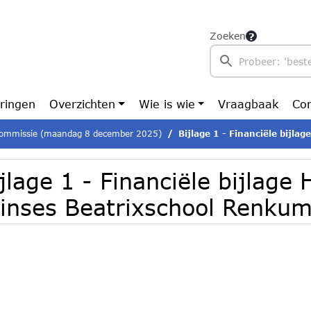
Zoeken
ringen
Overzichten
Wie is wie
Vraagbaak
Con
ommissie (maandag 8 december 2025)
Bijlage 1 - Financiële bijlage Huisvesting 
jlage 1 - Financiële bijlage
rinses Beatrixschool Renku