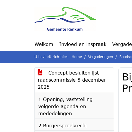
Ga naar de inhoud van deze pagina
Ga naar het zoeken
Ga naar het menu
Welkom
Invloed en inspraak
Vergade
U bevindt zich hier:
Home
Vergaderingen
Raadsc
Concept besluitenlijst
Bi
raadscommissie 8 december
P
2025
1 Opening, vaststelling
volgorde agenda en
mededelingen
2 Burgerspreekrecht