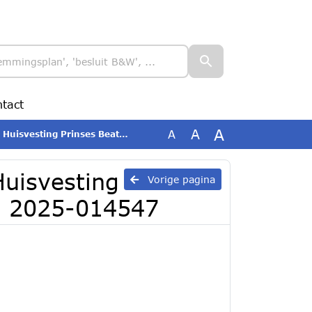
tact
A
A
A
Prinses Beatrixschool Renkum 2025-014547
 Huisvesting
Vorige pagina
m 2025-014547