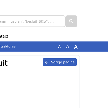
tact
A
A
A
 taskforce
it
Vorige pagina