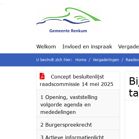
Ga naar de inhoud van deze pagina
Ga naar het zoeken
Ga naar het menu
Welkom
Invloed en inspraak
Vergade
U bevindt zich hier:
Home
Vergaderingen
Raadsc
Concept besluitenlijst
Bi
raadscommissie 14 mei 2025
ta
1 Opening, vaststelling
volgorde agenda en
mededelingen
2 Burgerspreekrecht
3 Actieve informatieplicht