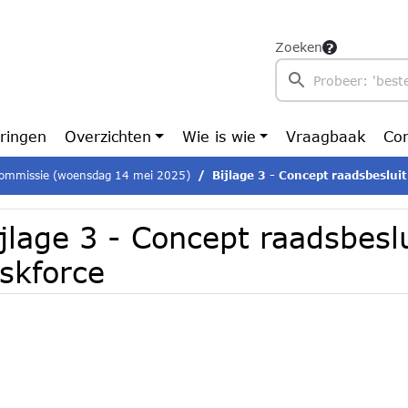
Zoeken
ringen
Overzichten
Wie is wie
Vraagbaak
Con
ommissie (woensdag 14 mei 2025)
Bijlage 3 - Concept raadsbesluit
jlage 3 - Concept raadsbeslu
skforce