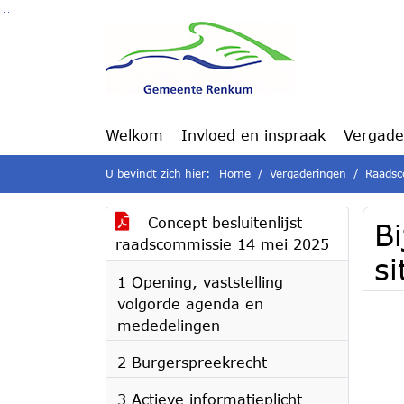
Ga naar de inhoud van deze pagina
Ga naar het zoeken
Ga naar het menu
Welkom
Invloed en inspraak
Vergade
U bevindt zich hier:
Home
Vergaderingen
Raadsc
Concept besluitenlijst
Bi
raadscommissie 14 mei 2025
si
1 Opening, vaststelling
volgorde agenda en
mededelingen
2 Burgerspreekrecht
3 Actieve informatieplicht