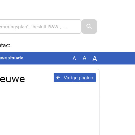
tact
A
A
A
uwe situatie
nieuwe
Vorige pagina