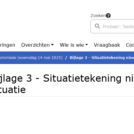
Zoeken
ringen
Overzichten
Wie is wie
Vraagbaak
Con
ommissie (woensdag 14 mei 2025)
Bijlage 3 - Situatietekening nie
jlage 3 - Situatietekening 
tuatie