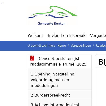
Ga naar de inhoud van deze pagina
Ga naar het zoeken
Ga naar het menu
Welkom
Invloed en inspraak
Vergade
U bevindt zich hier:
Home
Vergaderingen
Raadsc
Concept besluitenlijst
Bi
raadscommissie 14 mei 2025
1 Opening, vaststelling
volgorde agenda en
mededelingen
2 Burgerspreekrecht
3 Actieve informatieplicht