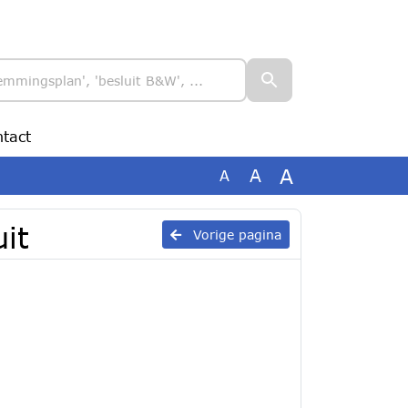
tact
A
A
A
it
Vorige pagina