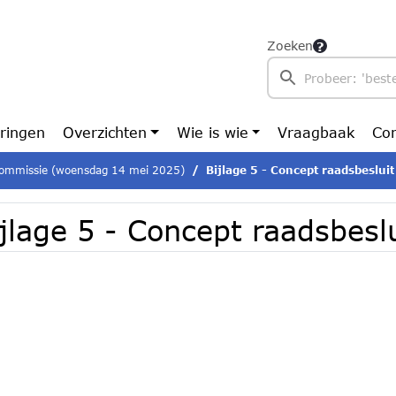
Zoeken
ringen
Overzichten
Wie is wie
Vraagbaak
Con
ommissie (woensdag 14 mei 2025)
Bijlage 5 - Concept raadsbesluit
jlage 5 - Concept raadsbeslu