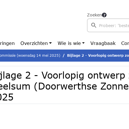
Zoeken
ringen
Overzichten
Wie is wie
Vraagbaak
Con
ommissie (woensdag 14 mei 2025)
Bijlage 2 - Voorlopig ontwerp zonneveld Heelsum (Do
jlage 2 - Voorlopig ontwerp
eelsum (Doorwerthse Zonne
025