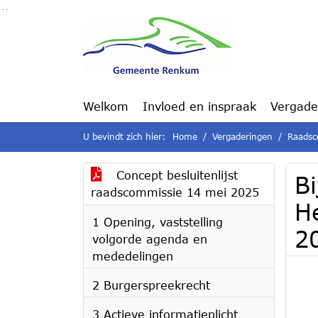
Ga naar de inhoud van deze pagina
Ga naar het zoeken
Ga naar het menu
Welkom
Invloed en inspraak
Vergade
U bevindt zich hier:
Home
Vergaderingen
Raadsc
Concept besluitenlijst
Bi
raadscommissie 14 mei 2025
H
1 Opening, vaststelling
2
volgorde agenda en
mededelingen
2 Burgerspreekrecht
3 Actieve informatieplicht