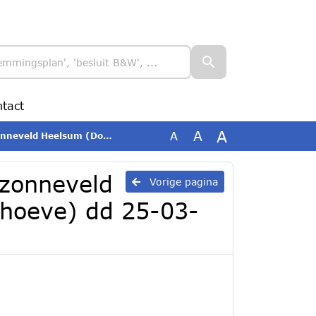
tact
A
A
A
orwerthse Zonnehoeve) dd 25-03-2025
 zonneveld
Vorige pagina
hoeve) dd 25-03-