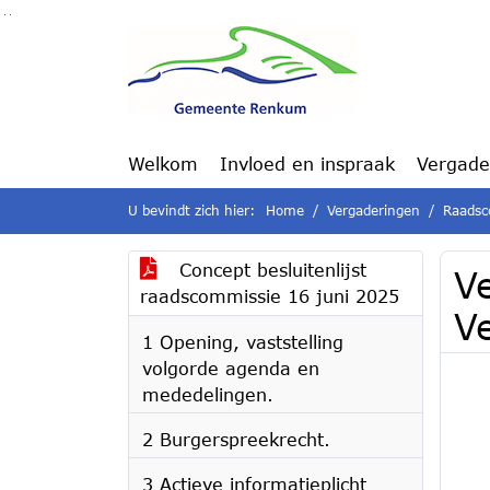
Ga naar de inhoud van deze pagina
Ga naar het zoeken
Ga naar het menu
Welkom
Invloed en inspraak
Vergade
U bevindt zich hier:
Home
Vergaderingen
Raadsc
Concept besluitenlijst
Ve
raadscommissie 16 juni 2025
V
1 Opening, vaststelling
volgorde agenda en
mededelingen.
2 Burgerspreekrecht.
3 Actieve informatieplicht