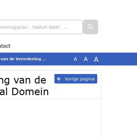
tact
A
A
A
ning Adviesraad Sociaal Domein
ing van de
Vorige pagina
aal Domein