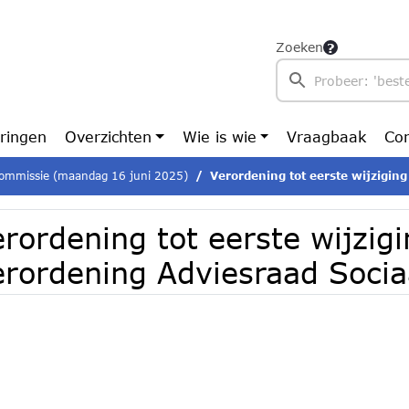
Zoeken
ringen
Overzichten
Wie is wie
Vraagbaak
Con
ommissie (maandag 16 juni 2025)
Verordening tot eerste wijziging van de Verorde
rordening tot eerste wijzig
erordening Adviesraad Soci