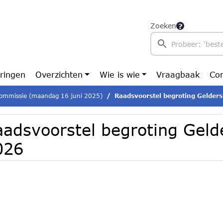
Zoeken
ringen
Overzichten
Wie is wie
Vraagbaak
Con
ommissie (maandag 16 juni 2025)
Raadsvoorstel begroting Gelders
aadsvoorstel begroting Geld
026