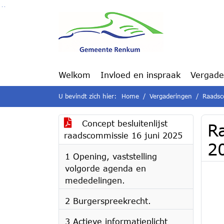
Ga naar de inhoud van deze pagina
Ga naar het zoeken
Ga naar het menu
Welkom
Invloed en inspraak
Vergade
U bevindt zich hier:
Home
Vergaderingen
Raadsc
Concept besluitenlijst
R
raadscommissie 16 juni 2025
2
1 Opening, vaststelling
volgorde agenda en
mededelingen.
2 Burgerspreekrecht.
3 Actieve informatieplicht