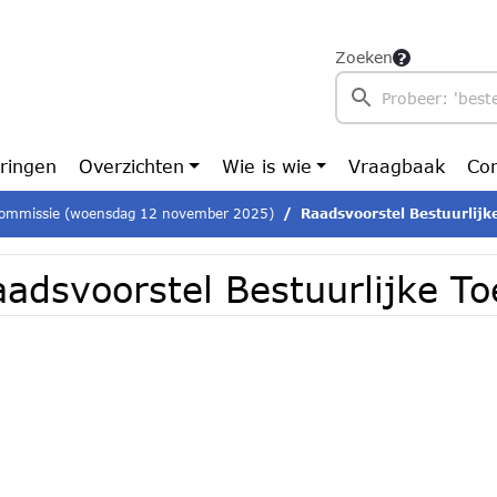
Zoeken
ringen
Overzichten
Wie is wie
Vraagbaak
Con
ommissie (woensdag 12 november 2025)
Raadsvoorstel Bestuurlij
aadsvoorstel Bestuurlijke T