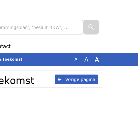
tact
A
A
A
ke Toekomst
oekomst
Vorige pagina