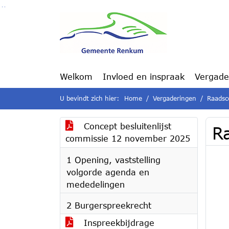
Ga naar de inhoud van deze pagina
Ga naar het zoeken
Ga naar het menu
Welkom
Invloed en inspraak
Vergade
U bevindt zich hier:
Home
Vergaderingen
Raadsc
Concept besluitenlijst
R
commissie 12 november 2025
1 Opening, vaststelling
volgorde agenda en
mededelingen
2 Burgerspreekrecht
Inspreekbijdrage