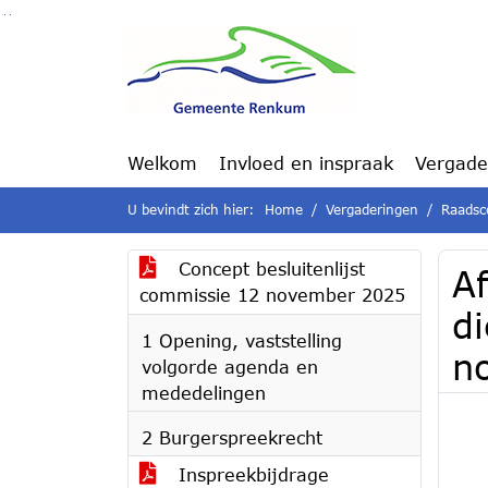
Ga naar de inhoud van deze pagina
Ga naar het zoeken
Ga naar het menu
Welkom
Invloed en inspraak
Vergade
U bevindt zich hier:
Home
Vergaderingen
Raadsc
Concept besluitenlijst
Af
commissie 12 november 2025
d
1 Opening, vaststelling
n
volgorde agenda en
mededelingen
2 Burgerspreekrecht
Inspreekbijdrage