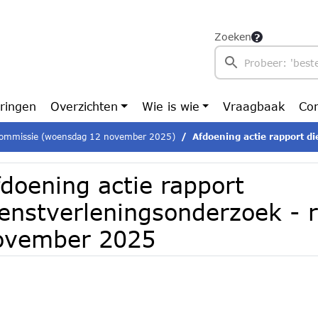
Zoeken
ringen
Overzichten
Wie is wie
Vraagbaak
Con
ommissie (woensdag 12 november 2025)
Afdoening actie rapport dienstverlenings
doening actie rapport
ienstverleningsonderzoek -
ovember 2025