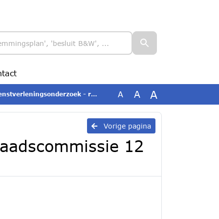
tact
A
A
A
onderzoek - raadscommissie 12 november 2025
Vorige pagina
 raadscommissie 12