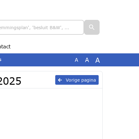
tact
A
A
A
5
 2025
Vorige pagina