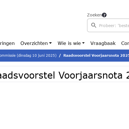
Zoeken
ringen
Overzichten
Wie is wie
Vraagbaak
Con
ommissie (dinsdag 10 juni 2025)
Raadsvoorstel Voorjaarsnota 202
aadsvoorstel Voorjaarsnota