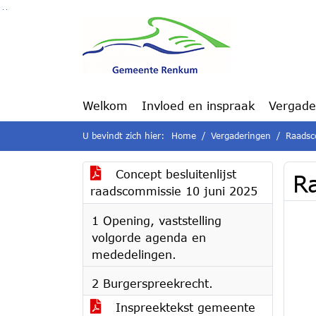
Ga naar de inhoud van deze pagina
Ga naar het zoeken
Ga naar het menu
Welkom
Invloed en inspraak
Vergade
U bevindt zich hier:
Home
Vergaderingen
Raadsc
Concept besluitenlijst
R
raadscommissie 10 juni 2025
1 Opening, vaststelling
volgorde agenda en
mededelingen.
2 Burgerspreekrecht.
Inspreektekst gemeente