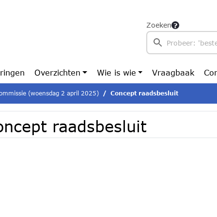
Zoeken
ringen
Overzichten
Wie is wie
Vraagbaak
Con
ommissie (woensdag 2 april 2025)
Concept raadsbesluit
oncept raadsbesluit