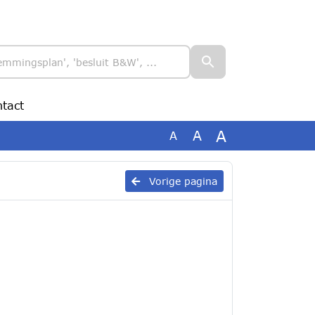
tact
A
A
A
Vorige pagina