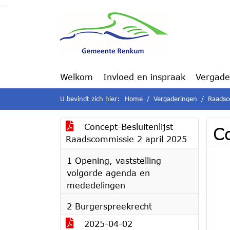
Ga naar de inhoud van deze pagina
Ga naar het zoeken
Ga naar het menu
Welkom
Invloed en inspraak
Vergade
U bevindt zich hier:
Home
Vergaderingen
Raadsc
Concept-Besluitenlijst
C
Raadscommissie 2 april 2025
1 Opening, vaststelling
volgorde agenda en
mededelingen
2 Burgerspreekrecht
2025-04-02