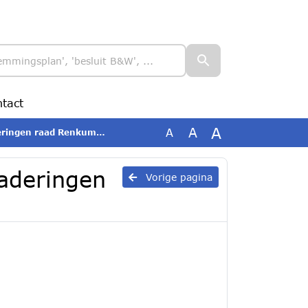
tact
A
A
A
ngen raad Renkum 2025
aderingen
Vorige pagina