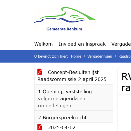
Ga naar de inhoud van deze pagina
Ga naar het zoeken
Ga naar het menu
Welkom
Invloed en inspraak
Vergade
U bevindt zich hier:
Home
Vergaderingen
Raadsc
Concept-Besluitenlijst
R
Raadscommissie 2 april 2025
r
1 Opening, vaststelling
volgorde agenda en
mededelingen
2 Burgerspreekrecht
2025-04-02