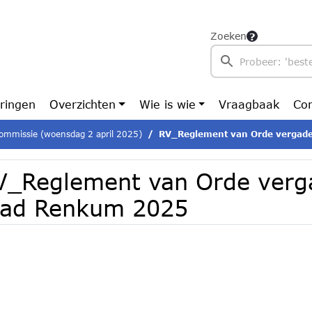
Zoeken
ringen
Overzichten
Wie is wie
Vraagbaak
Con
ommissie (woensdag 2 april 2025)
RV_Reglement van Orde vergaderi
V_Reglement van Orde verg
aad Renkum 2025