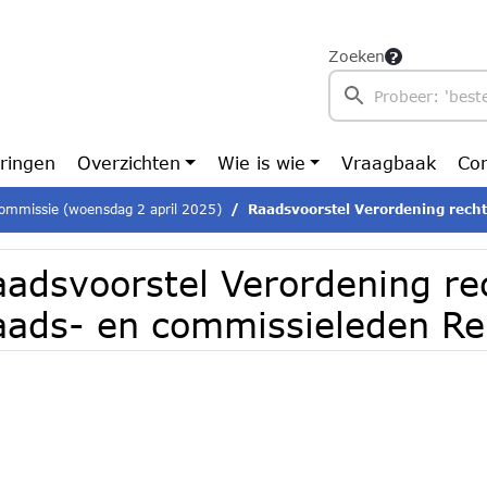
Zoeken
ringen
Overzichten
Wie is wie
Vraagbaak
Con
ommissie (woensdag 2 april 2025)
Raadsvoorstel Verordening rechtspositie Raads-
aadsvoorstel Verordening re
aads- en commissieleden R