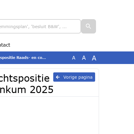
tact
A
A
A
 en commissieleden Renkum 2025
chtspositie
Vorige pagina
enkum 2025