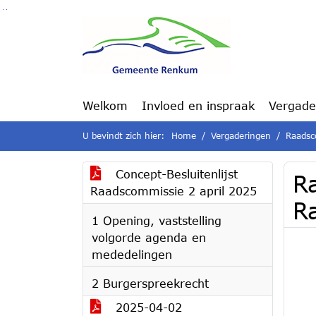
Ga naar de inhoud van deze pagina
Ga naar het zoeken
Ga naar het menu
Welkom
Invloed en inspraak
Vergade
U bevindt zich hier:
Home
Vergaderingen
Raadsc
Concept-Besluitenlijst
R
Raadscommissie 2 april 2025
R
1 Opening, vaststelling
volgorde agenda en
mededelingen
2 Burgerspreekrecht
2025-04-02