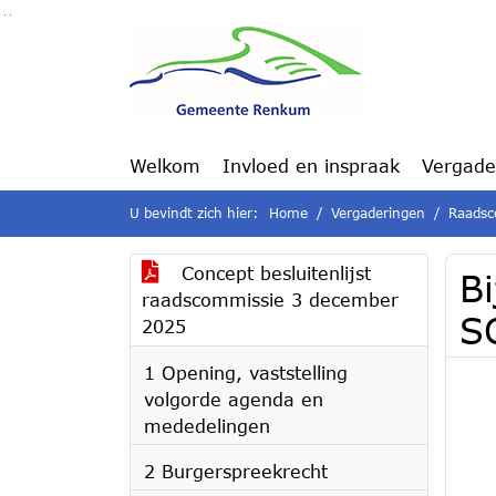
Ga naar de inhoud van deze pagina
Ga naar het zoeken
Ga naar het menu
Welkom
Invloed en inspraak
Vergade
U bevindt zich hier:
Home
Vergaderingen
Raadsc
Concept besluitenlijst
Bi
raadscommissie 3 december
S
2025
1 Opening, vaststelling
volgorde agenda en
mededelingen
2 Burgerspreekrecht