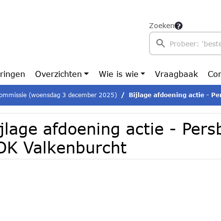
Zoeken
ringen
Overzichten
Wie is wie
Vraagbaak
Con
ommissie (woensdag 3 december 2025)
Bijlage afdoening actie - P
jlage afdoening actie - Pers
OK Valkenburcht