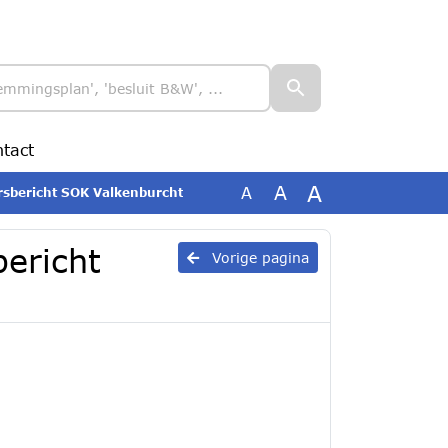
tact
A
A
A
ersbericht SOK Valkenburcht
bericht
Vorige pagina