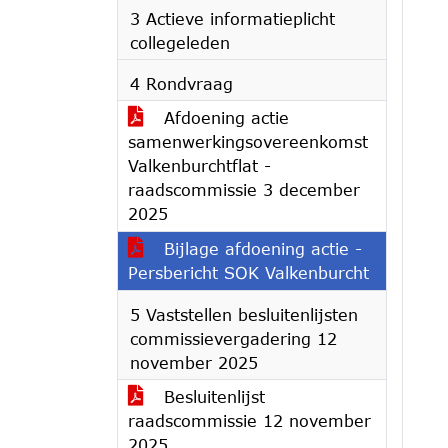
3 Actieve informatieplicht
collegeleden
4 Rondvraag
Afdoening actie
samenwerkingsovereenkomst
Valkenburchtflat -
raadscommissie 3 december
2025
Bijlage afdoening actie -
Persbericht SOK Valkenburcht
5 Vaststellen besluitenlijsten
commissievergadering 12
november 2025
Besluitenlijst
raadscommissie 12 november
2025