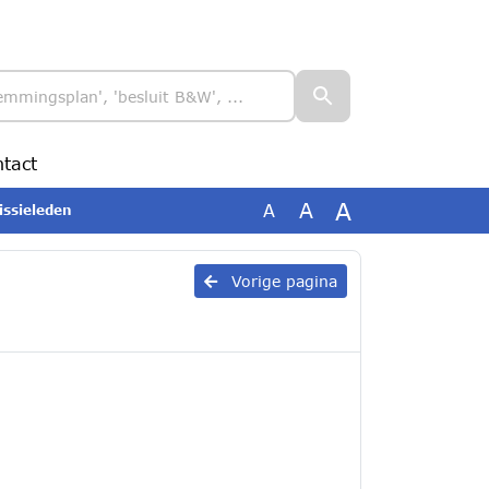
tact
A
A
A
ssieleden
Vorige pagina