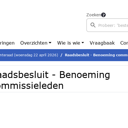
Zoeken
ringen
Overzichten
Wie is wie
Vraagbaak
Con
teraad (woensdag 22 april 2026)
Raadsbesluit - Benoeming commi
aadsbesluit - Benoeming
ommissieleden