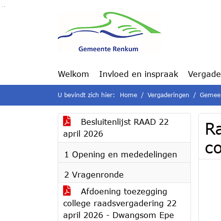
Ga naar de inhoud van deze pagina
Ga naar het zoeken
Ga naar het menu
Welkom
Invloed en inspraak
Vergade
U bevindt zich hier:
Home
Vergaderingen
Gemeen
Besluitenlijst RAAD 22
R
april 2026
c
1 Opening en mededelingen
2 Vragenronde
Afdoening toezegging
college raadsvergadering 22
april 2026 - Dwangsom Epe