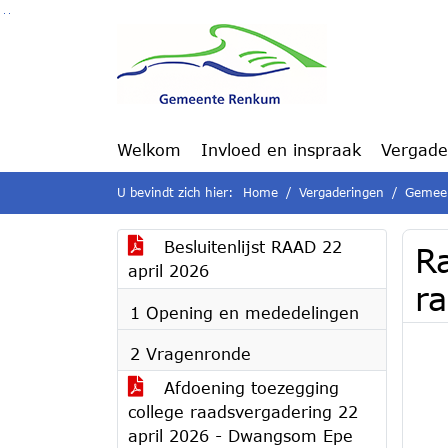
Ga naar de inhoud van deze pagina
Ga naar het zoeken
Ga naar het menu
Welkom
Invloed en inspraak
Vergade
U bevindt zich hier:
Home
Vergaderingen
Gemeen
Besluitenlijst RAAD 22
R
april 2026
r
1 Opening en mededelingen
2 Vragenronde
Afdoening toezegging
college raadsvergadering 22
april 2026 - Dwangsom Epe