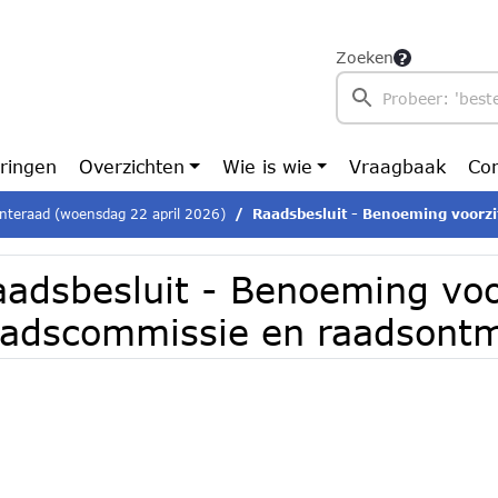
Zoeken
ringen
Overzichten
Wie is wie
Vraagbaak
Con
teraad (woensdag 22 april 2026)
Raadsbesluit - Benoeming voorzitters raadsc
aadsbesluit - Benoeming voo
aadscommissie en raadsont