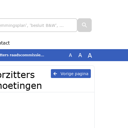
tact
A
A
A
ommissie en raadsontmoetingen
rzitters
Vorige pagina
moetingen