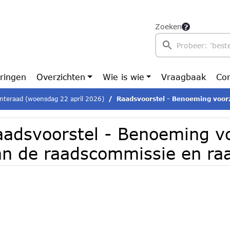
Zoeken
ringen
Overzichten
Wie is wie
Vraagbaak
Con
teraad (woensdag 22 april 2026)
Raadsvoorstel - Benoeming voorzitters van de raad
aadsvoorstel - Benoeming vo
an de raadscommissie en ra