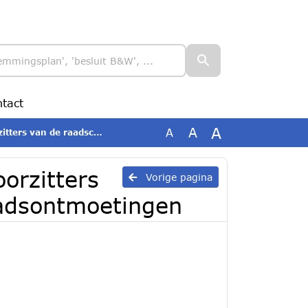
tact
A
A
A
scommissie en raadsontmoetingen
orzitters
Vorige pagina
adsontmoetingen