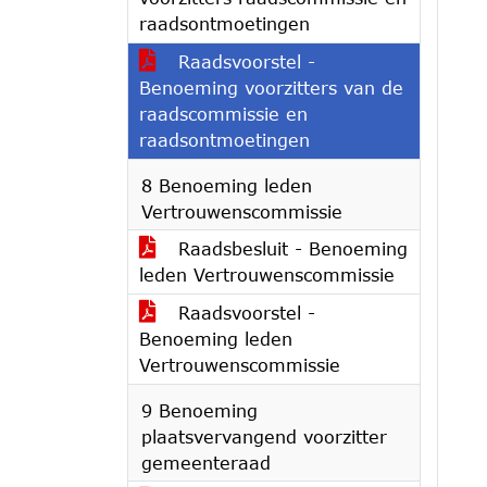
raadsontmoetingen
Raadsvoorstel -
Benoeming voorzitters van de
raadscommissie en
raadsontmoetingen
8 Benoeming leden
Vertrouwenscommissie
Raadsbesluit - Benoeming
leden Vertrouwenscommissie
Raadsvoorstel -
Benoeming leden
Vertrouwenscommissie
9 Benoeming
plaatsvervangend voorzitter
gemeenteraad