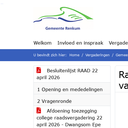
Ga naar de inhoud van deze pagina
Ga naar het zoeken
Ga naar het menu
Welkom
Invloed en inspraak
Vergade
U bevindt zich hier:
Home
Vergaderingen
Gemeen
Besluitenlijst RAAD 22
R
april 2026
v
1 Opening en mededelingen
2 Vragenronde
Afdoening toezegging
college raadsvergadering 22
april 2026 - Dwangsom Epe