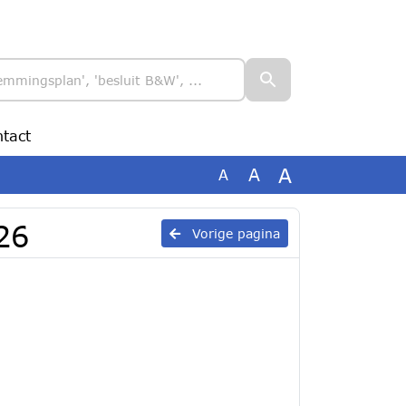
tact
A
A
A
26
Vorige pagina