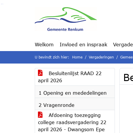
Ga naar de inhoud van deze pagina
Ga naar het zoeken
Ga naar het menu
Welkom
Invloed en inspraak
Vergade
U bevindt zich hier:
Home
Vergaderingen
Gemeen
Besluitenlijst RAAD 22
Be
april 2026
1 Opening en mededelingen
2 Vragenronde
Afdoening toezegging
college raadsvergadering 22
april 2026 - Dwangsom Epe