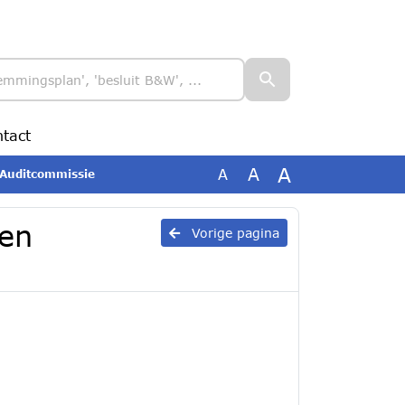
tact
A
A
A
 Auditcommissie
den
Vorige pagina