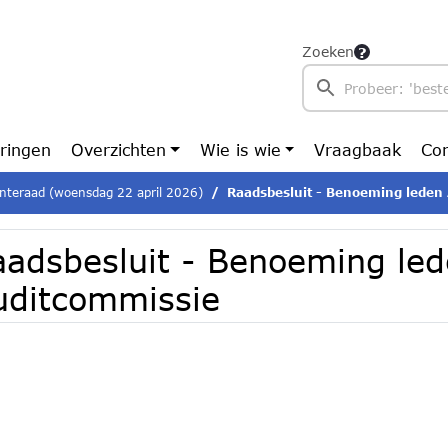
Zoeken
ringen
Overzichten
Wie is wie
Vraagbaak
Con
teraad (woensdag 22 april 2026)
Raadsbesluit - Benoeming leden
aadsbesluit - Benoeming le
uditcommissie