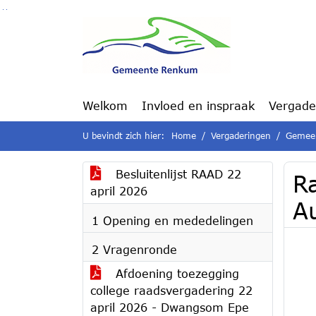
Ga naar de inhoud van deze pagina
Ga naar het zoeken
Ga naar het menu
Welkom
Invloed en inspraak
Vergade
U bevindt zich hier:
Home
Vergaderingen
Gemeen
Besluitenlijst RAAD 22
R
april 2026
A
1 Opening en mededelingen
2 Vragenronde
Afdoening toezegging
college raadsvergadering 22
april 2026 - Dwangsom Epe