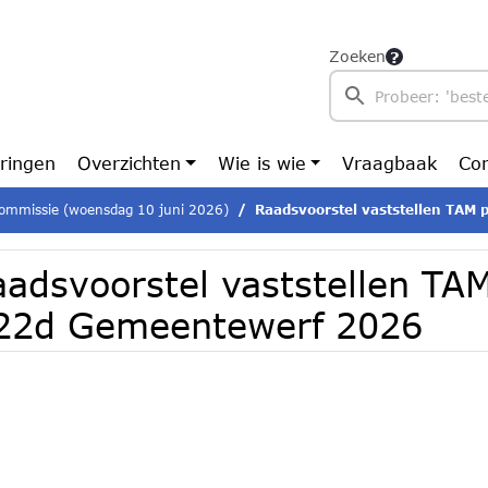
Zoeken
ringen
Overzichten
Wie is wie
Vraagbaak
Con
ommissie (woensdag 10 juni 2026)
Raadsvoorstel vaststellen TAM pla
aadsvoorstel vaststellen TA
22d Gemeentewerf 2026