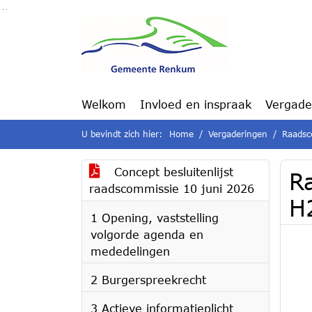
Ga naar de inhoud van deze pagina
Ga naar het zoeken
Ga naar het menu
Welkom
Invloed en inspraak
Vergade
U bevindt zich hier:
Home
Vergaderingen
Raadsc
Concept besluitenlijst
R
raadscommissie 10 juni 2026
H
1 Opening, vaststelling
volgorde agenda en
mededelingen
2 Burgerspreekrecht
3 Actieve informatieplicht