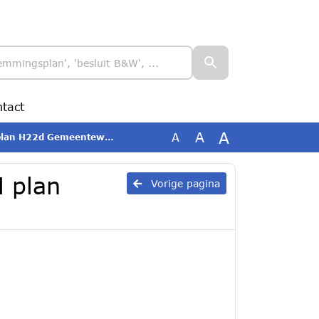
tact
A
A
A
n H22d Gemeentewerf 2026
M plan
Vorige pagina