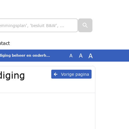
tact
A
A
A
iging beheer en onderhoud
diging
Vorige pagina