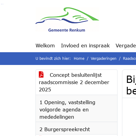
Ga naar de inhoud van deze pagina
Ga naar het zoeken
Ga naar het menu
Welkom
Invloed en inspraak
Vergade
U bevindt zich hier:
Home
Vergaderingen
Raadsc
Concept besluitenlijst
Bi
raadscommissie 2 december
b
2025
1 Opening, vaststelling
volgorde agenda en
mededelingen
2 Burgerspreekrecht