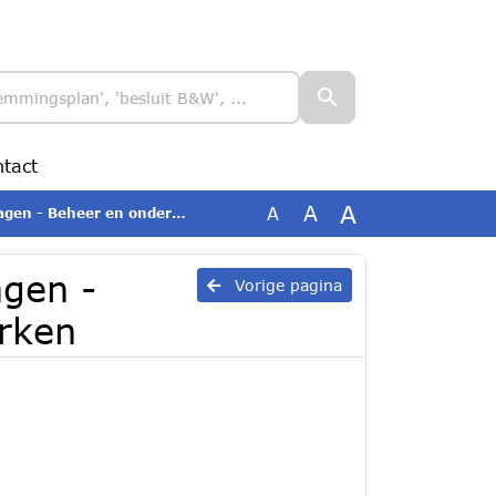
tact
A
A
A
heer en onderhoud sportparken
agen -
Vorige pagina
rken