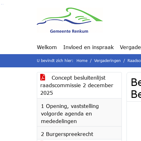
Ga naar de inhoud van deze pagina
Ga naar het zoeken
Ga naar het menu
Welkom
Invloed en inspraak
Vergade
U bevindt zich hier:
Home
Vergaderingen
Raadsc
Concept besluitenlijst
B
raadscommissie 2 december
B
2025
1 Opening, vaststelling
volgorde agenda en
mededelingen
2 Burgerspreekrecht