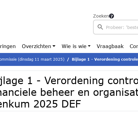
Zoeken
ringen
Overzichten
Wie is wie
Vraagbaak
Con
ommissie (dinsdag 11 maart 2025)
Bijlage 1 - Verordening controle financiele beheer en
jlage 1 - Verordening contro
inanciele beheer en organis
enkum 2025 DEF