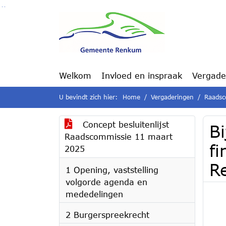
Ga naar de inhoud van deze pagina
Ga naar het zoeken
Ga naar het menu
Welkom
Invloed en inspraak
Vergade
U bevindt zich hier:
Home
Vergaderingen
Raadsc
Concept besluitenlijst
Bi
Raadscommissie 11 maart
f
2025
R
1 Opening, vaststelling
volgorde agenda en
mededelingen
2 Burgerspreekrecht