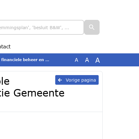
tact
A
A
A
 organisatie Gemeente Renkum 2025 DEF
le
Vorige pagina
atie Gemeente