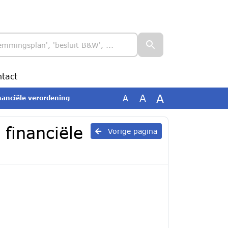
tact
A
A
A
nanciële verordening
financiële
Vorige pagina