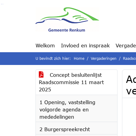
Ga naar de inhoud van deze pagina
Ga naar het zoeken
Ga naar het menu
Welkom
Invloed en inspraak
Vergade
U bevindt zich hier:
Home
Vergaderingen
Raadsc
Concept besluitenlijst
A
Raadscommissie 11 maart
v
2025
1 Opening, vaststelling
volgorde agenda en
mededelingen
2 Burgerspreekrecht