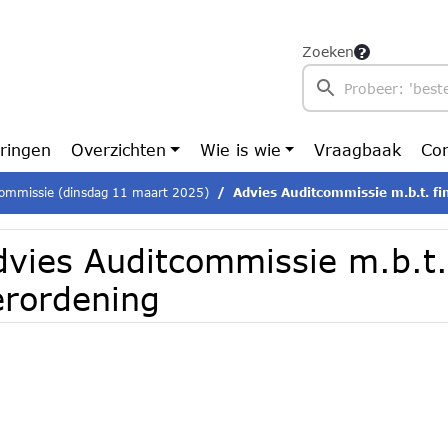
Zoeken
ringen
Overzichten
Wie is wie
Vraagbaak
Con
ommissie (dinsdag 11 maart 2025)
Advies Auditcommissie m.b.t. fi
dvies Auditcommissie m.b.t. 
erordening