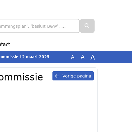
tact
A
A
A
scommissie 12 maart 2025
commissie
Vorige pagina