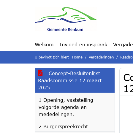
Ga naar de inhoud van deze pagina
Ga naar het zoeken
Ga naar het menu
Welkom
Invloed en inspraak
Vergade
U bevindt zich hier:
Home
Vergaderingen
Raadsc
Concept-Besluitenlijst
C
Raadscommissie 12 maart
1
2025
1 Opening, vaststelling
volgorde agenda en
mededelingen.
2 Burgerspreekrecht.