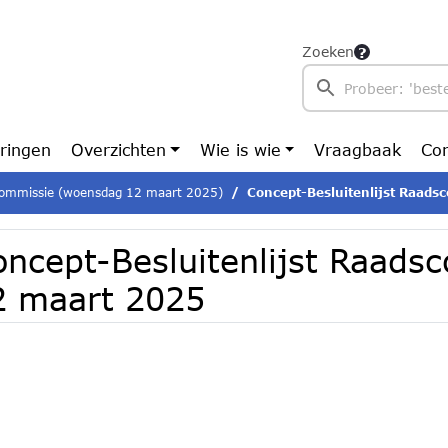
Zoeken
ringen
Overzichten
Wie is wie
Vraagbaak
Con
ommissie (woensdag 12 maart 2025)
Concept-Besluitenlijst Raad
oncept-Besluitenlijst Raads
2 maart 2025