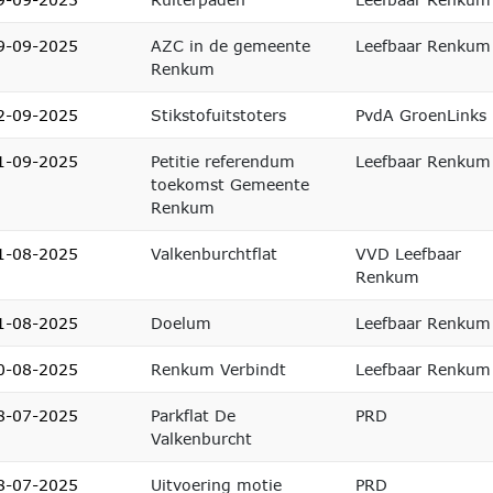
9-09-2025
AZC in de gemeente
Leefbaar Renkum
Renkum
2-09-2025
Stikstofuitstoters
PvdA GroenLinks
1-09-2025
Petitie referendum
Leefbaar Renkum
toekomst Gemeente
Renkum
1-08-2025
Valkenburchtflat
VVD Leefbaar
Renkum
1-08-2025
Doelum
Leefbaar Renkum
0-08-2025
Renkum Verbindt
Leefbaar Renkum
8-07-2025
Parkflat De
PRD
Valkenburcht
8-07-2025
Uitvoering motie
PRD