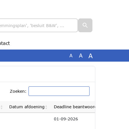
tact
A
A
A
Zoeken:
Datum afdoening
Deadline beantwoording
01-09-2026