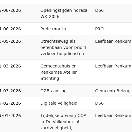
5-06-2026
Openingstijden horeca
D66
WK 2026
4-06-2026
Pride month
PRO
0-05-2026
Utrechtseweg als
Leefbaar Renkum
oefenbaan voor prio 1
verkeer hulpdiensten
1-03-2026
Gemeentehuis en
Leefbaar Renkum
Renkumse Atelier
Stichting
4-03-2026
OZB aanslag
GemeenteBelang
9-02-2026
Digitale veiligheid
D66
9-01-2026
Tijdelijke opvang COA
Leefbaar Renkum
in De Valkenburcht –
zorgvuldigheid,