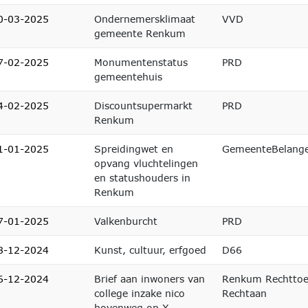
0-03-2025
Ondernemersklimaat
VVD
gemeente Renkum
7-02-2025
Monumentenstatus
PRD
gemeentehuis
4-02-2025
Discountsupermarkt
PRD
Renkum
1-01-2025
Spreidingwet en
GemeenteBelang
opvang vluchtelingen
en statushouders in
Renkum
7-01-2025
Valkenburcht
PRD
8-12-2024
Kunst, cultuur, erfgoed
D66
6-12-2024
Brief aan inwoners van
Renkum Rechtto
college inzake nico
Rechtaan
bovenweg op X