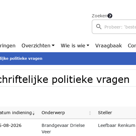
Zoeken
ringen
Overzichten
Wie is wie
Vraagbaak
Con
lijke politieke vragen
hriftelijke politieke vragen
atum indiening
Onderwerp
Steller
5-08-2026
Brandgevaar Drielse
Leefbaar Renkum
Veer