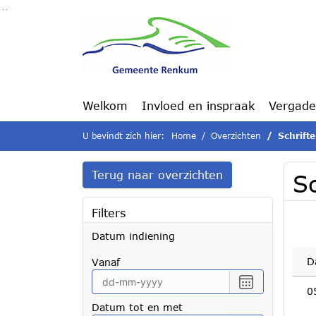
Ga naar de inhoud van deze pagina
Ga naar het zoeken
Ga naar het menu
Welkom
Invloed en inspraak
Vergade
U bevindt zich hier:
Home
Overzichten
Schrifte
Terug naar overzichten
Sc
Filters
Datum indiening
D
vanaf
Selecteer
0
een
Datum tot en met
datum