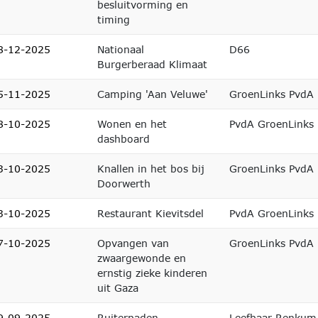
besluitvorming en
timing
8-12-2025
Nationaal
D66
Burgerberaad Klimaat
5-11-2025
Camping 'Aan Veluwe'
GroenLinks PvdA
8-10-2025
Wonen en het
PvdA GroenLinks
dashboard
3-10-2025
Knallen in het bos bij
GroenLinks PvdA
Doorwerth
3-10-2025
Restaurant Kievitsdel
PvdA GroenLinks
7-10-2025
Opvangen van
GroenLinks PvdA
zwaargewonde en
ernstig zieke kinderen
uit Gaza
9-09-2025
Ruiterpaden
Leefbaar Renkum