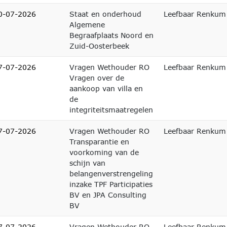
0-07-2026
Staat en onderhoud
Leefbaar Renkum
Algemene
Begraafplaats Noord en
Zuid-Oosterbeek
7-07-2026
Vragen Wethouder RO
Leefbaar Renkum
Vragen over de
aankoop van villa en
de
integriteitsmaatregelen
7-07-2026
Vragen Wethouder RO
Leefbaar Renkum
Transparantie en
voorkoming van de
schijn van
belangenverstrengeling
inzake TPF Participaties
BV en JPA Consulting
BV
7-07-2026
Vragen Wethouder RO
Leefbaar Renkum