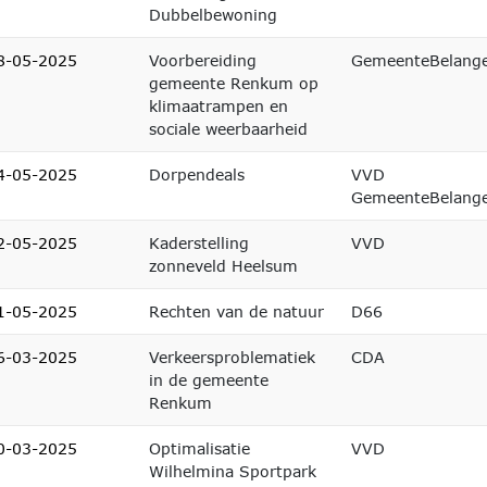
Dubbelbewoning
8-05-2025
Voorbereiding
GemeenteBelang
gemeente Renkum op
klimaatrampen en
sociale weerbaarheid
4-05-2025
Dorpendeals
VVD
GemeenteBelang
2-05-2025
Kaderstelling
VVD
zonneveld Heelsum
1-05-2025
Rechten van de natuur
D66
6-03-2025
Verkeersproblematiek
CDA
in de gemeente
Renkum
0-03-2025
Optimalisatie
VVD
Wilhelmina Sportpark