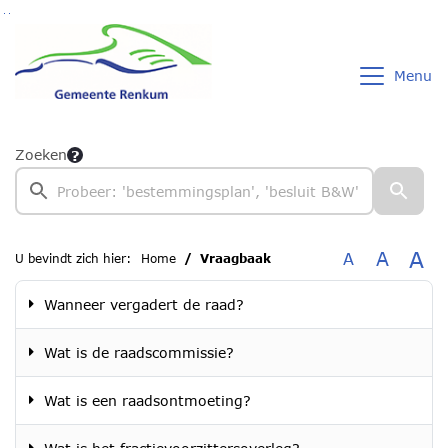
Ga naar de inhoud van deze pagina
Ga naar het zoeken
Ga naar het menu
Menu
Zoeken
A
A
A
U bevindt zich hier:
Home
Vraagbaak
Wanneer vergadert de raad?
Wat is de raadscommissie?
Wat is een raadsontmoeting?