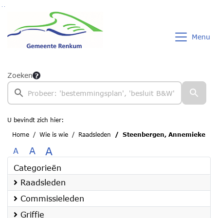
Ga naar de inhoud van deze pagina
Ga naar het zoeken
Ga naar het menu
Menu
Zoeken
U bevindt zich hier:
Home
Wie is wie
Raadsleden
Steenbergen, Annemieke
A
A
A
Categorieën
Raadsleden
Commissieleden
Griffie