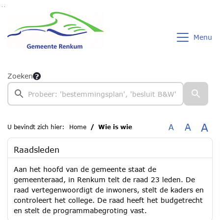
Ga naar de inhoud van deze pagina
Ga naar het zoeken
Ga naar het menu
Menu
Zoeken
A
A
A
U bevindt zich hier:
Home
Wie is wie
Raadsleden
Aan het hoofd van de gemeente staat de
gemeenteraad, in Renkum telt de raad 23 leden. De
raad vertegenwoordigt de inwoners, stelt de kaders en
controleert het college. De raad heeft het budgetrecht
en stelt de programmabegroting vast.