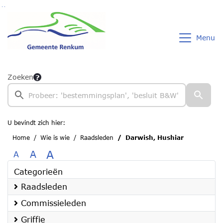
Ga naar de inhoud van deze pagina
Ga naar het zoeken
Ga naar het menu
Menu
Zoeken
U bevindt zich hier:
Home
Wie is wie
Raadsleden
Darwish, Hushiar
A
A
A
Categorieën
Raadsleden
Commissieleden
Griffie