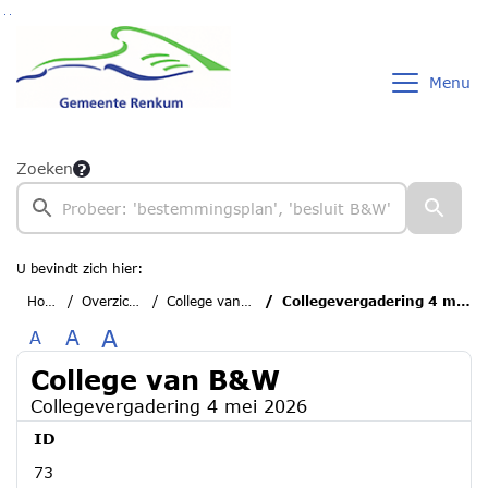
Ga naar de inhoud van deze pagina
Ga naar het zoeken
Ga naar het menu
Menu
Zoeken
U bevindt zich hier:
Home
Overzichten
College van B&W
Collegevergadering 4 mei 2026
A
A
A
College van B&W
Collegevergadering 4 mei 2026
ID
73