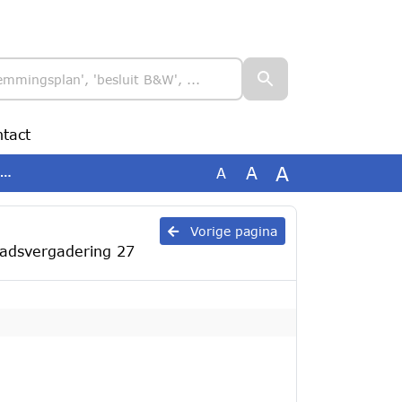
tact
A
A
A
Vorige pagina
aadsvergadering 27