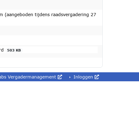
um (aangeboden tijdens raadsvergadering 27
erd
503 KB
abs Vergadermanagement
Inloggen