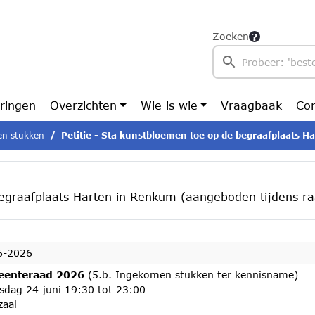
Zoeken
ringen
Overzichten
Wie is wie
Vraagbaak
Con
n stukken
Petitie - Sta kunstbloemen toe op de begraafplaats Harten in Renkum (aangeboden tijdens raadsvergadering 27 mei 2026)
begraafplaats Harten in Renkum (aangeboden tijdens r
6-2026
enteraad 2026
(5.b. Ingekomen stukken ter kennisname)
sdag 24 juni 19:30 tot 23:00
zaal