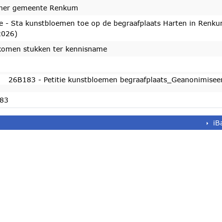
ner gemeente Renkum
ie - Sta kunstbloemen toe op de begraafplaats Harten in Renk
2026)
komen stukken ter kennisname
26B183 - Petitie kunstbloemen begraafplaats_Geanonimise
83
iB