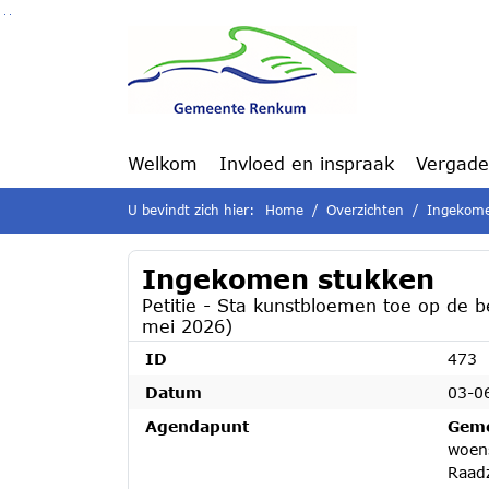
Ga naar de inhoud van deze pagina
Ga naar het zoeken
Ga naar het menu
Welkom
Invloed en inspraak
Vergade
U bevindt zich hier:
Home
Overzichten
Ingekome
Ingekomen stukken
Petitie - Sta kunstbloemen toe op de 
mei 2026)
ID
473
Datum
03-0
Agendapunt
Geme
woen
Raad