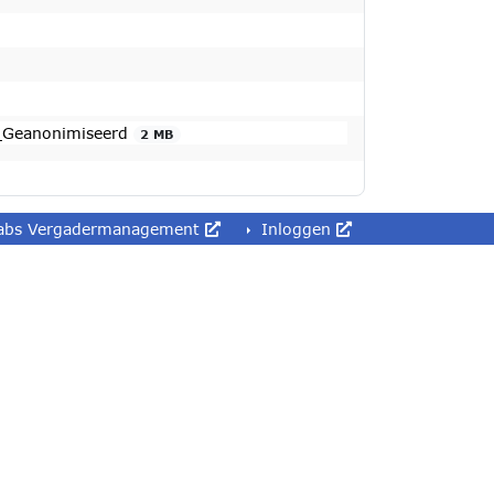
e_Geanonimiseerd
2 MB
abs Vergadermanagement
Inloggen