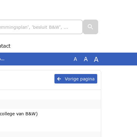
tact
A
A
A
,
Vorige pagina
 college van B&W)