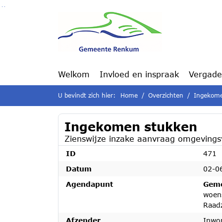
Ga naar de inhoud van deze pagina
Ga naar het zoeken
Ga naar het menu
Welkom
Invloed en inspraak
Vergade
U bevindt zich hier:
Home
Overzichten
Ingekome
Ingekomen stukken
Zienswijze inzake aanvraag omgevingsv
ID
471
Datum
02-0
Agendapunt
Geme
woen
Raad
Afzender
Inwo