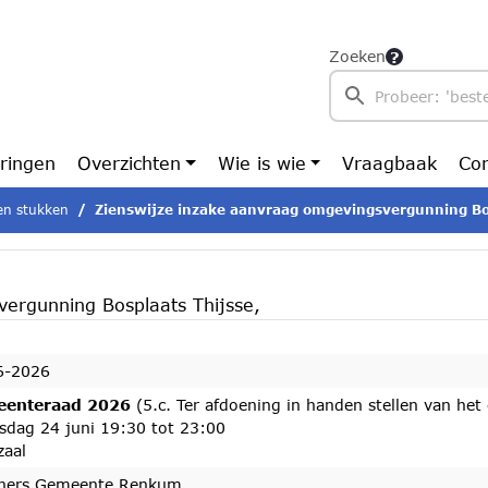
Zoeken
ringen
Overzichten
Wie is wie
Vraagbaak
Con
n stukken
Zienswijze inzake aanvraag omgevingsvergunning Bosplaats Thijsse
ergunning Bosplaats Thijsse,
6-2026
enteraad 2026
(5.c. Ter afdoening in handen stellen van het
sdag 24 juni 19:30 tot 23:00
zaal
ners Gemeente Renkum