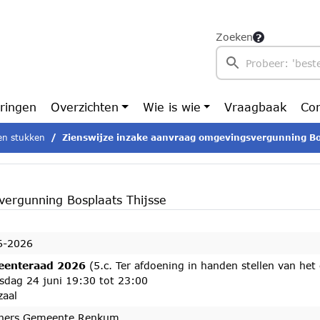
Zoeken
ringen
Overzichten
Wie is wie
Vraagbaak
Con
n stukken
Zienswijze inzake aanvraag omgevingsvergunning Bosplaats Thijss
vergunning Bosplaats Thijsse
6-2026
enteraad 2026
(5.c. Ter afdoening in handen stellen van het
sdag 24 juni 19:30 tot 23:00
zaal
ners Gemeente Renkum