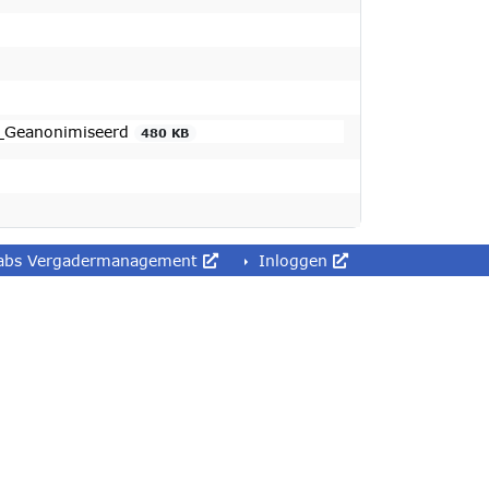
e_Geanonimiseerd
480 KB
abs Vergadermanagement
Inloggen