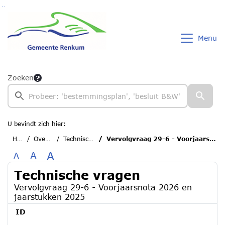
Ga naar de inhoud van deze pagina
Ga naar het zoeken
Ga naar het menu
Menu
Zoeken
U bevindt zich hier:
Home
Overzichten
Technische vragen
Vervolgvraag 29-6 - Voorjaarsnota 2026 en jaarstukken 2025
A
A
A
Technische vragen
Vervolgvraag 29-6 - Voorjaarsnota 2026 en
jaarstukken 2025
ID