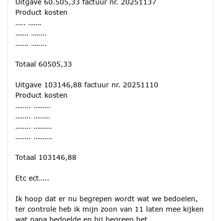
Uitgave 60.505,33 factuur nr. 20251137
Product kosten
….. …….
……. ……..
……. ……..
Totaal 60505,33
Uitgave 103146,88 factuur nr. 20251110
Product kosten
…….. ………
…….. ………
…….. ……….
…….. ……….
Totaal 103146,88
Etc ect…..
Ik hoop dat er nu begrepen wordt wat we bedoelen,
ter controle heb ik mijn zoon van 11 laten mee kijken
wat papa bedoelde en hij begreep het.