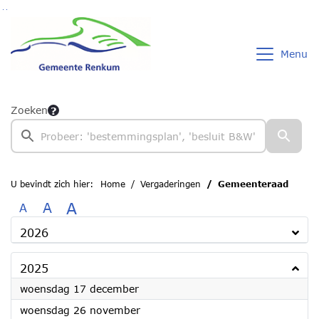
Ga naar de inhoud van deze pagina
Ga naar het zoeken
Ga naar het menu
Menu
Zoeken
U bevindt zich hier:
Home
Vergaderingen
Gemeenteraad
A
A
A
2026
2025
2025
woensdag 17 december
2025
woensdag 26 november