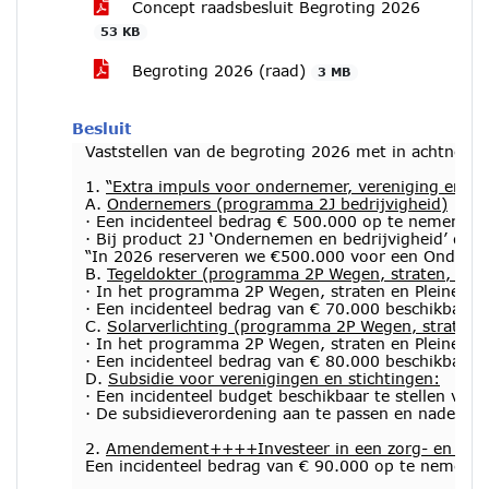
Concept raadsbesluit Begroting 2026
53 KB
Begroting 2026 (raad)
3 MB
Besluit
Vaststellen van de begroting 2026 met in achtnem
1.
“Extra impuls voor ondernemer, vereniging en stic
A.
Ondernemers (programma 2J bedrijvigheid)
· Een incidenteel bedrag € 500.000 op te nemen voo
· Bij product 2J ‘Ondernemen en bedrijvigheid’ de 
“In 2026 reserveren we €500.000 voor een Onderneme
B.
Tegeldokter (programma 2P Wegen, straten, plei
· In het programma 2P Wegen, straten en Pleinen wor
· Een incidenteel bedrag van € 70.000 beschikbaar t
C.
Solarverlichting (programma 2P Wegen, straten, 
· In het programma 2P Wegen, straten en Pleinen wo
· Een incidenteel bedrag van € 80.000 beschikbaar t
D.
Subsidie voor verenigingen en stichtingen:
· Een incidenteel budget beschikbaar te stellen van
· De subsidieverordening aan te passen en nadere e
2.
Amendement++++Investeer in een zorg- en welzi
Een incidenteel bedrag van € 90.000 op te nemen v