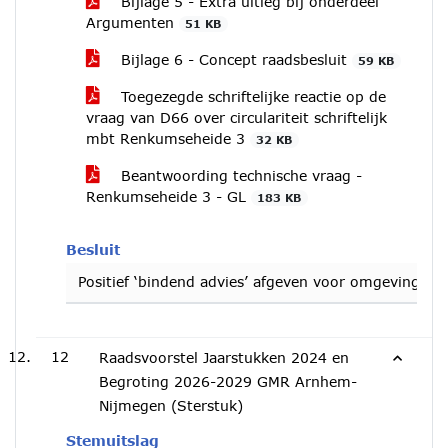
Bijlage 5 - Extra uitleg bij onderdeel
Argumenten
51 KB
Bijlage 6 - Concept raadsbesluit
59 KB
Toegezegde schriftelijke reactie op de
vraag van D66 over circulariteit schriftelijk
mbt Renkumseheide 3
32 KB
Beantwoording technische vraag -
Renkumseheide 3 - GL
183 KB
Besluit
Positief ‘bindend advies’ afgeven voor omgevings
12
Raadsvoorstel Jaarstukken 2024 en
Begroting 2026-2029 GMR Arnhem-
Nijmegen (Sterstuk)
Stemuitslag