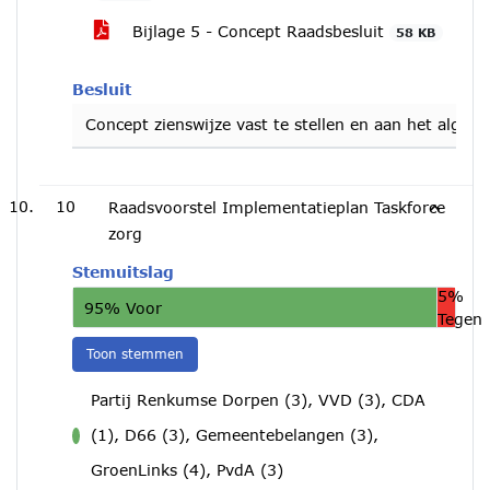
Bijlage 5 - Concept Raadsbesluit
58 KB
Besluit
Concept zienswijze vast te stellen en aan het alge
10
Raadsvoorstel Implementatieplan Taskforce
zorg
Stemuitslag
5%
95% Voor
Tegen
Toon stemmen
Partij Renkumse Dorpen (3), VVD (3), CDA
(1), D66 (3), Gemeentebelangen (3),
voor
GroenLinks (4), PvdA (3)