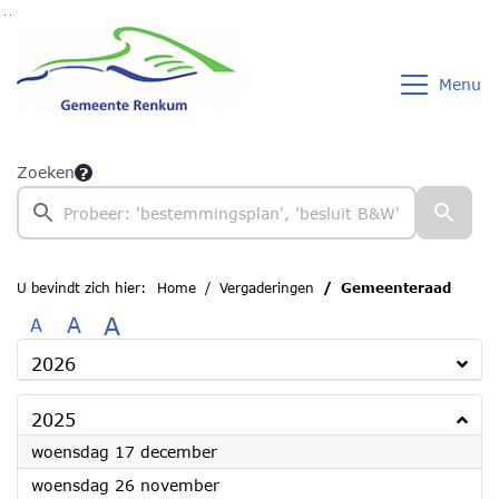
Ga naar de inhoud van deze pagina
Ga naar het zoeken
Ga naar het menu
Menu
Zoeken
U bevindt zich hier:
Home
Vergaderingen
Gemeenteraad
A
A
A
2026
2025
2025
woensdag 17 december
2025
woensdag 26 november