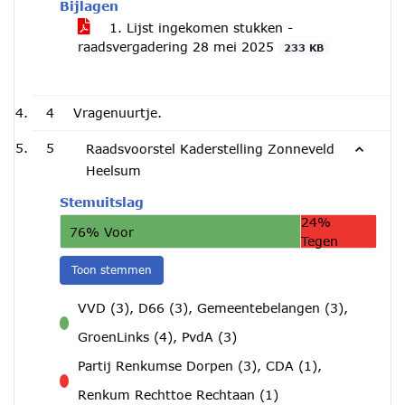
Bijlagen
1. Lijst ingekomen stukken -
raadsvergadering 28 mei 2025
233 KB
4
Vragenuurtje.
5
Raadsvoorstel Kaderstelling Zonneveld
Heelsum
Stemuitslag
24%
76% Voor
Tegen
Toon stemmen
VVD (3), D66 (3), Gemeentebelangen (3),
voor
GroenLinks (4), PvdA (3)
Partij Renkumse Dorpen (3), CDA (1),
tegen
Renkum Rechttoe Rechtaan (1)