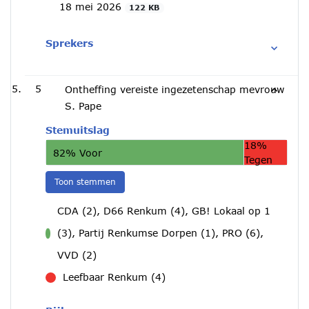
18 mei 2026
122 KB
Sprekers
5
Ontheffing vereiste ingezetenschap mevrouw
S. Pape
Stemuitslag
18%
82% Voor
Tegen
Toon stemmen
CDA (2), D66 Renkum (4), GB! Lokaal op 1
(3), Partij Renkumse Dorpen (1), PRO (6),
voor
VVD (2)
Leefbaar Renkum (4)
tegen