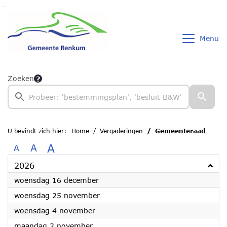
Ga naar de inhoud van deze pagina
Ga naar het zoeken
Ga naar het menu
Menu
Zoeken
U bevindt zich hier:
Home
Vergaderingen
Gemeenteraad
A
A
A
2026
2026
woensdag 16 december
2026
woensdag 25 november
2026
woensdag 4 november
2026
maandag 2 november