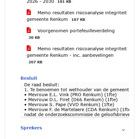
2026 - 2030
181 KB
Memo resultaten risicoanalyse integriteit
gemeente Renkum
187 KB
Voorgenomen portefeuilleverdeling
30 KB
Memo resultaten risicoanalyse integriteit
gemeente Renkum - inc. aanbevelingen
207 KB
Besluit
De raad besluit:
1. Te benoemen tot wethouder van de gemeente Re
• Mevrouw E.L. Vink (PRO Renkum) (1fte)
• Mevrouw D.L. Firet (D66 Renkum) (1fte)
• Mevrouw S. Pape (VVD Renkum) (1fte)
• Mevrouw F. de Martelaere (CDA Renkum) (1fte)
nadat de onderzoekscommissie de geloofsbrieven in
Sprekers