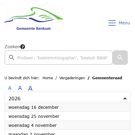
Ga naar de inhoud van deze pagina
Ga naar het zoeken
Ga naar het menu
Menu
Zoeken
U bevindt zich hier:
Home
Vergaderingen
Gemeenteraad
A
A
A
2026
2026
woensdag 16 december
2026
woensdag 25 november
2026
woensdag 4 november
2026
maandag 2 november